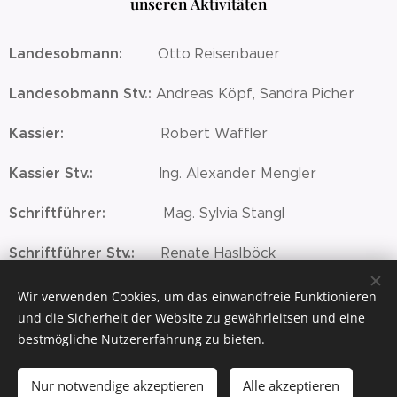
unseren Aktivitäten
Landesobmann:
Otto Reisenbauer
Landesobmann Stv.:
Andreas Köpf, Sandra Picher
Kassier:
Robert Waffler
Kassier Stv.:
Ing. Alexander Mengler
Schriftführer:
Mag. Sylvia Stangl
Schriftführer Stv.:
Renate Haslböck
Schulleitung:
Otto Reisenbauer am Standort
Wir verwenden Cookies, um das einwandfreie Funktionieren
Scheiblingkirchen
und die Sicherheit der Website zu gewährleitsen und eine
bestmögliche Nutzererfahrung zu bieten.
Nur notwendige akzeptieren
Alle akzeptieren